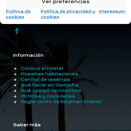
Ver preferencias
+34 614449671
C/ Colón, nº3, 04630 Garrucha -
Política de
Política de privacidad y
Impressum
Almería
cookies
cookies
@hostalgarrucha.com
Información
→
Conoce el hostal
→
Nuestras habitaciones
→
Central de reservas
→
Qué hacer en Garrucha
→
Qué opinan de nosotros
→
Noticias y novedades
→
Reglamento de Régimen Interior
Saber más