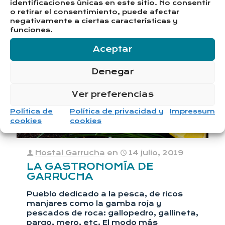
identificaciones únicas en este sitio. No consentir
o retirar el consentimiento, puede afectar
negativamente a ciertas características y
funciones.
Aceptar
Denegar
Ver preferencias
Política de
Política de privacidad y
Impressum
cookies
cookies
Hostal Garrucha
en
14 julio, 2019
LA GASTRONOMÍA DE
GARRUCHA
Pueblo dedicado a la pesca, de ricos
manjares como la gamba roja y
pescados de roca: gallopedro, gallineta,
pargo, mero, etc. El modo más