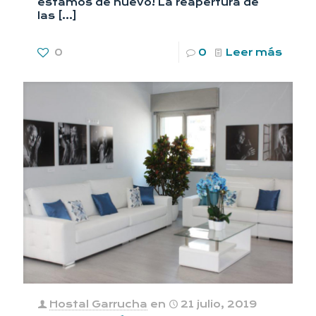
estamos de nuevo! La reapertura de
las
[…]
0
0
Leer más
Hostal Garrucha
en
21 julio, 2019