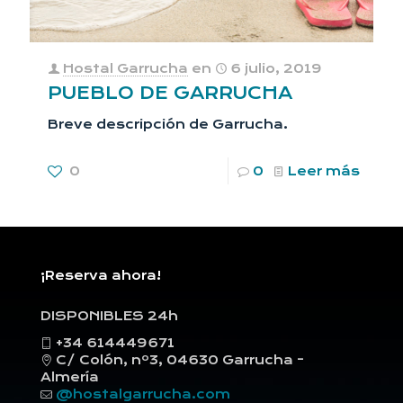
Hostal Garrucha
en
6 julio, 2019
PUEBLO DE GARRUCHA
Breve descripción de Garrucha.
0
0
Leer más
¡Reserva ahora!
DISPONIBLES 24h
+34 614449671
C/ Colón, nº3, 04630 Garrucha -
Almería
@hostalgarrucha.com