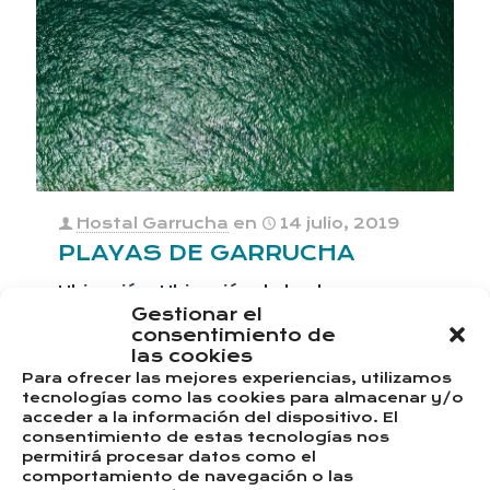
Hostal Garrucha
en
14 julio, 2019
PLAYAS DE GARRUCHA
Ubicación: Ubicación de la playa.
España 37° 10′ 21.3384″ N, 1° 49′
Gestionar el
22.0548″ W Esta ciudad y su entorno
consentimiento de
son el espacio ideal para disfrutar de
las cookies
[…]
Para ofrecer las mejores experiencias, utilizamos
tecnologías como las cookies para almacenar y/o
acceder a la información del dispositivo. El
0
0
Leer más
consentimiento de estas tecnologías nos
permitirá procesar datos como el
comportamiento de navegación o las