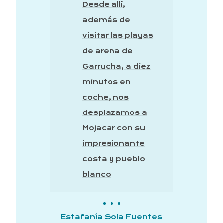
ste
Desde allí,
además de
que
visitar las playas
de arena de
o
Garrucha, a diez
minutos en
coche, nos
un
desplazamos a
Mojacar con su
impresionante
y
costa y pueblo
Jos
blanco
os
Estafanía Sola Fuentes
de