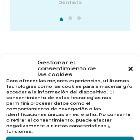
Dentista
 y
eo.
Gestionar el
López
¡Síguenos en redes
consentimiento de
las cookies
sociales!
Para ofrecer las mejores experiencias, utilizamos
tecnologías como las cookies para almacenar y/o
acceder a la información del dispositivo. El
consentimiento de estas tecnologías nos
permitirá procesar datos como el
comportamiento de navegación o las
identificaciones únicas en este sitio. No consentir
o retirar el consentimiento, puede afectar
negativamente a ciertas características y
funciones.