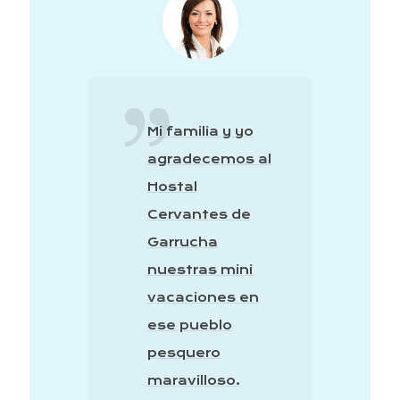
Mi familia y yo
agradecemos al
Hostal
Cervantes de
n
Garrucha
nuestras mini
 mí
vacaciones en
.
ese pueblo
a
pesquero
maravilloso.